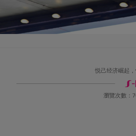
悦己经济崛起，
瀏覽次數：763