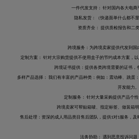
一件代发支持：
针对国内各大
电商
隐私发货：
（快递面单什么都不
资质齐全
：
提供质检报告和二
跨境服务
：
为跨境卖家提供代发到国
定制方案
：
针对大宗购货提供不使用盒子的节约成本方案
，
以
跨境证书提供：
提供各
类跨境需要的
证书，
多样产品选择
：
我们有丰富的产品种类
：
例如：震动棒、跳蛋
开发能力
定制服务：
针对大量采购提供
产品
个性
跨境卖家可帮贴箱唛
、指定标签、做装箱
售后处理：
资深的
成人用品类目售后团队，提供
对
服务
，
及
1
1
法务协助
：
遇到恶意投诉问题