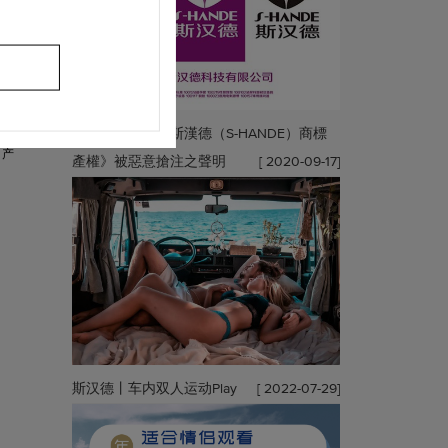
项崭
风
關於我司《台灣斯漢德（S-HANDE）商標
。产
產權》被惡意搶注之聲明
[ 2020-09-17]
斯汉德丨车内双人运动Play
[ 2022-07-29]