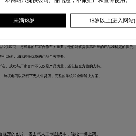
本网站只提供公司产品信息，不做推广和宣传使用。
的发展来说是一个利好信号。
而
这类需求出现暴增
，
成人用品赛道
就成
为
了
创业者一
未满18岁
18岁以上(进入网站)
渐成为趋势，因为它们能够为购买者提供隐私性和便利性，同时减少人力成本和经营
险。
品和供应商。与可靠的厂家合作至关重要，他们能够提供高质量的产品和稳定的供货
誉和口碑，因此选择优质的产品至关重要。
所在。成功与厂家合作不仅仅是产品质量，还包括全方位的支持。
、跨境电商以及线下无人售货店，完整的系统和
全套
解决方案。
台规定的图片
、
省去您人工制图成本，轻松一键上架。