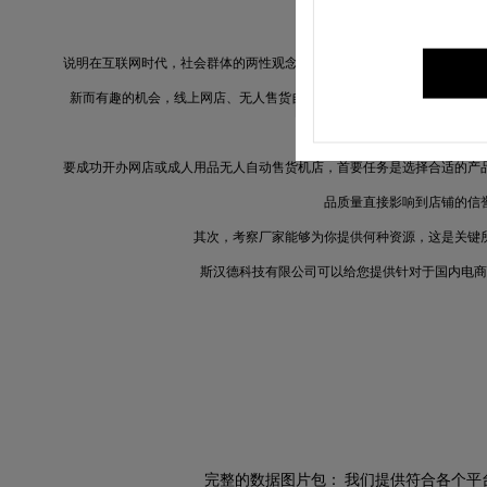
说明在互联网时代，社会群体的两性观念相对比较开放，这对于情趣产业
新而有趣的机会，线上网店、无人售货自动售货机以及美团外卖线下店逐
要成功开办网店或成人用品无人自动售货机店，首要任务是选择合适的产
品质量直接影响到店铺的信
其次，考察厂家能够为你提供何种资源，这是关键
斯汉德科技有限公司
可以给您提供针对
于国内电商
完整的数据图片包：
我们提供符合
各个
平