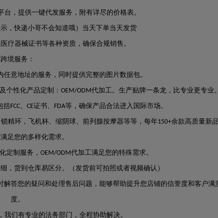
平台，提供一键代发服务，附有详尽的价格表。
显示，快递小哥不会知道哦）当天下单当天发货
类医疗器械证书等各种资质，确保合规销售。
跨境服务：
内任意地址的服务，同时提供完整的图片数据包。
及个性化产品定制：
代加工。生产贴牌一条龙，比专业更专业
OEM/ODM
包括
、
证书、
等，确保产品合法进入国际市场。
FCC
CE
FDA
：锁精环，飞机杯、缩阴球、前列腺按摩器等等，
每年
余款高质量新
150+
。
满足您的多样化需求。
化定制服务，
代加工
满足您的特殊需求。
OEM/ODM
明细，货到仓库易区分。（发货前可拍照或者视频确认）
时解答
您
的疑问和处理售后问题，能够帮助提升
您
店铺的信誉度和客户满
度。
，我们有专业的法务部门，全程协助解决。