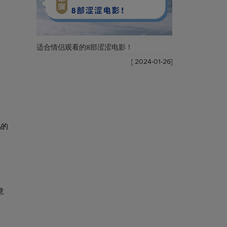
适合情侣观看的8部涩涩电影！
[ 2024-01-26]
。
品的
意